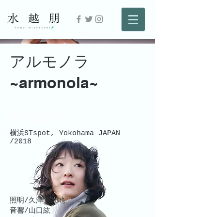
アルモノラ
~armonola~
Premier
横浜STspot, Yokohama JAPAN
/2018
照明/久津美太地
音響/山口紘