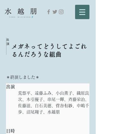
出
演
メガネってどうしてよごれ
るんだろうな組曲
＊終演しました＊
出演
荒悠平、遠藤ふみ、小山薫子、織原良
次、木引優子、串尾一輝、斉藤栄治、
佐藤滋、白石美徳、
菅谷有紗、
中嶋千
歩、沼尾翔子、水越朋
日時