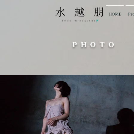
HOME
Pro
​PHOTO