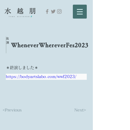
出
演
WheneverWhereverFes2023
＊終演しました＊
https://bodyartslabo.com/wwf2023/
<Previous
Next>