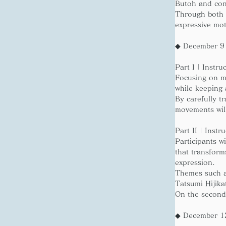
Butoh and con
Through both 
expressive mot
◆ December 9 
Part I | Inst
Focusing on mo
while keeping 
By carefully t
movements wil
Part II | Inst
Participants 
that transfor
expression.
Themes such a
Tatsumi Hijika
On the second 
◆ December 12