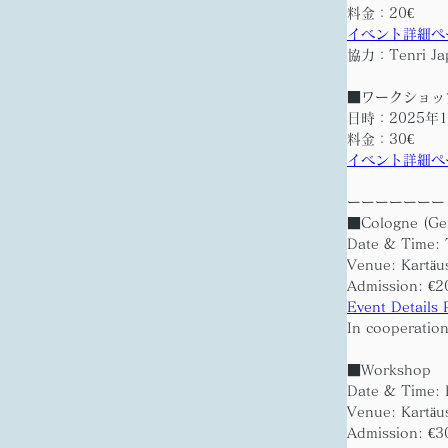
料金：20€
イベント詳細ペ
協力：Tenri Japa
■ワークショッ
日時：2025年1
料金：30€
イベント詳細ペ
ーーーーーーー
■Cologne (Ge
Date & Time: 
Venue: Kartäu
Admission: €2
Event Details
In cooperation
■Workshop
Date & Time: 
Venue: Kartäu
Admission: €3