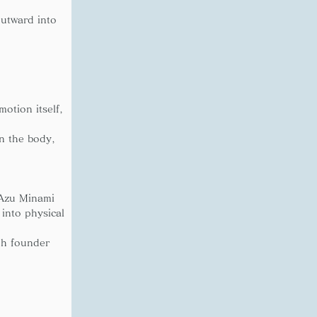
utward into 
otion itself, 
in the body, 
 Azu Minami 
into physical 
oh founder 