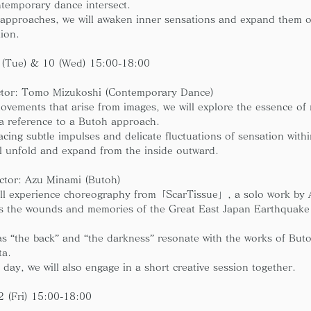
temporary dance intersect.
approaches, we will awaken inner sensations and expand them o
ion.
(Tue) & 10 (Wed) 15:00-18:00
ructor: Tomo Mizukoshi (Contemporary Dance)
vements that arise from images, we will explore the essence of m
a reference to a Butoh approach.
racing subtle impulses and delicate fluctuations of sensation with
l unfold and expand from the inside outward.
ructor: Azu Minami (Butoh)
will experience choreography from「ScarTissue」, a solo work by
ms the wounds and memories of the Great East Japan Earthquake 
s “the back” and “the darkness” resonate with the works of But
ta.
day, we will also engage in a short creative session together.
 (Fri) 15:00-18:00