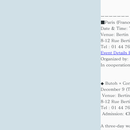
ーーーーーーー
■Paris (Franc
Date & Time: 
Venue: Bertin 
8-12 Rue Bert
Tel : 01 44 7
Event Details
Organized by:
In cooperation
◆ Butoh × Con
December 9 (T
 Venue: Berti
8-12 Rue Bert
Tel : 01 44 7
 Admission: €
A three-day w