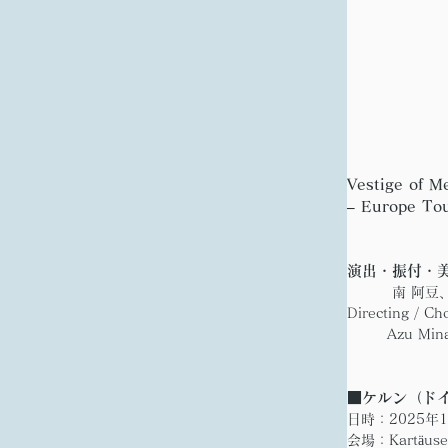
Vestige of M
– Europe Tou
演出・振付・
 南 阿豆
Directing / Ch
Azu Min
■ケルン（ド
日時：2025年1
会場：Kartäuser