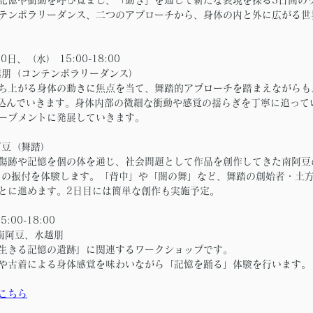
テンポラリーダンス、二つのアプローチから、身体の内と外に広がる世
日、（水） 15:00-18:00
越朋（コンテンポラリーダンス）
ち上がる身体の動きに焦点を当て、舞踏的アプローチを踏まえながらも
み込んでいきます。身体内部の微細な衝動や感覚の揺らぎを丁寧に追って
ーブメントに発展していきます。
阿豆（舞踏）
傷跡や記憶を個の体を通じ、社会問題として作品を創作してきた南阿豆
ssue」の振付を体験します。「背中」や「闇の舞」など、舞踏の創始者・土
とに進めます。2日目には簡単な創作も実施予定。
:00-18:00
:南阿豆、水越朋
生きる記憶の遺跡』に関連するワークショップです。
や古着による身体感覚を味わいながら「記憶を踊る」体験を行います。
こちら