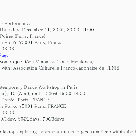
e) Performance
Thursday, December 11, 2025, 20:00–21:00
Poirée (Paris, France)
in Poirée 75001 Paris, France 
6 06 06
 Page
 vomproject (Azu Minami & Tomo Mizukoshi)
 with: Association Culturelle Franco-Japonaise de TENRI
temporary Dance Workshop in Paris
ue), 10 (Wed), and 12 (Fri) 15:00-18:00
n Poirée (Paris, FRANCE)
in Poirée 75001 Paris, FRANCE
6 06 06
30/1day, 50€/2days, 70€/3days
orkshop exploring movement that emerges from deep within the