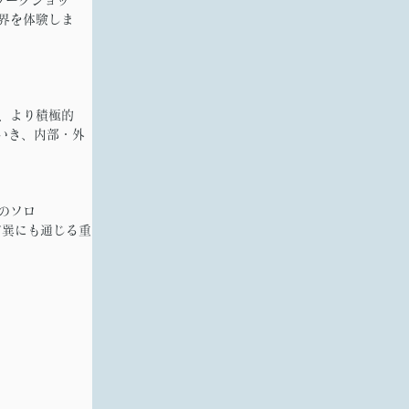
界を体験しま
、より積極的
いき、内部・外
のソロ
方巽にも通じる重